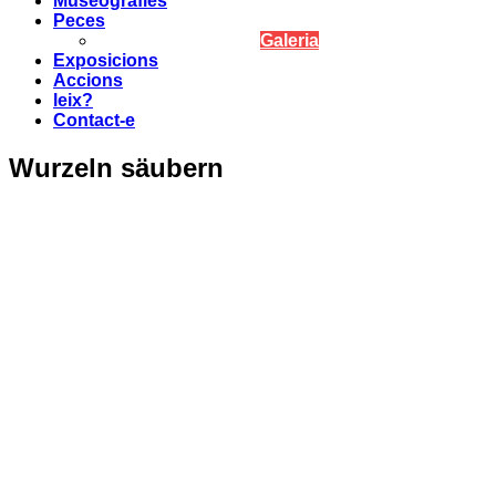
Museografies
Peces
Galeria
Exposicions
Accions
leix?
Contact-e
Wurzeln säubern