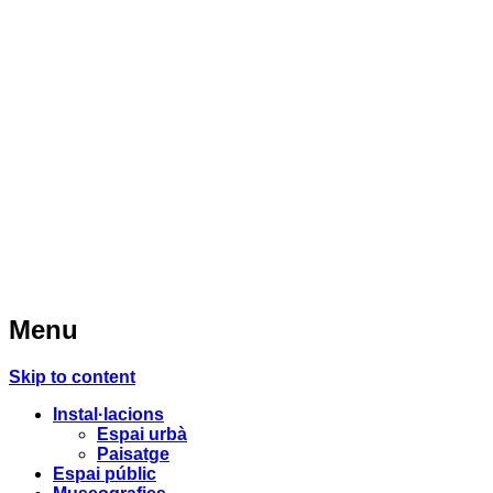
Menu
Skip to content
Instal·lacions
Espai urbà
Paisatge
Espai públic