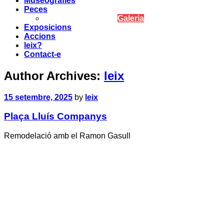
Museografies
Peces
Galeria
Exposicions
Accions
leix?
Contact-e
Author Archives:
leix
15 setembre, 2025
by
leix
Plaça Lluís Companys
Remodelació amb el Ramon Gasull