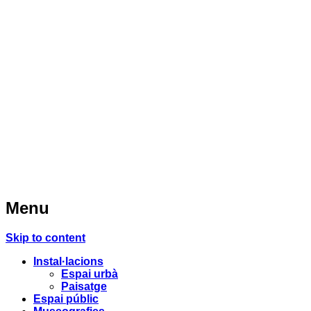
Menu
Skip to content
Instal·lacions
Espai urbà
Paisatge
Espai públic