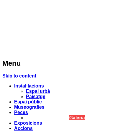
Menu
Skip to content
Instal·lacions
Espai urbà
Paisatge
Espai públic
Museografies
Peces
Galeria
Exposicions
Accions