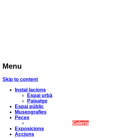
Menu
Skip to content
Instal·lacions
Espai urbà
Paisatge
Espai públic
Museografies
Peces
Galeria
Exposicions
Accions