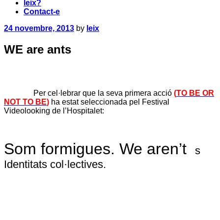
leix?
Contact-e
24 novembre, 2013
by
leix
WE are ants
P
er cel·lebrar que la seva primera acció
(
TO BE OR
NOT TO BE
)
ha estat seleccionada pel Festival
Videolooking de l’Hospitalet:
Som formigues. We aren’t
s
Identitats col·lectives.