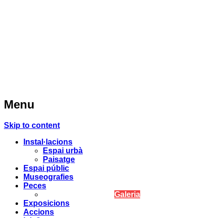
Menu
Skip to content
Instal·lacions
Espai urbà
Paisatge
Espai públic
Museografies
Peces
Galeria
Exposicions
Accions